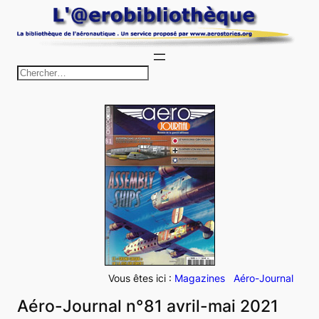
Aller
au
contenu
R
e
c
h
e
r
c
h
e
r
Vous êtes ici :
Magazines
Aéro-Journal
Aéro-Journal n°81 avril-mai 2021