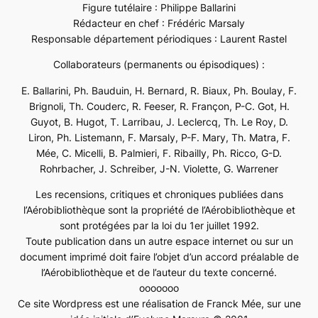
Figure tutélaire : Philippe Ballarini
Rédacteur en chef : Frédéric Marsaly
Responsable département périodiques : Laurent Rastel
Collaborateurs (permanents ou épisodiques) :
E. Ballarini, Ph. Bauduin, H. Bernard, R. Biaux, Ph. Boulay, F.
Brignoli, Th. Couderc, R. Feeser, R. Françon, P-C. Got, H.
Guyot, B. Hugot, T. Larribau, J. Leclercq, Th. Le Roy, D.
Liron, Ph. Listemann, F. Marsaly, P-F. Mary, Th. Matra, F.
Mée, C. Micelli, B. Palmieri, F. Ribailly, Ph. Ricco, G-D.
Rohrbacher, J. Schreiber, J-N. Violette, G. Warrener
Les recensions, critiques et chroniques publiées dans
l’Aérobibliothèque sont la propriété de l’Aérobibliothèque et
sont protégées par la loi du 1er juillet 1992.
Toute publication dans un autre espace internet ou sur un
document imprimé doit faire l’objet d’un accord préalable de
l’Aérobibliothèque et de l’auteur du texte concerné.
ooooooo
Ce site Wordpress est une réalisation de Franck Mée, sur une