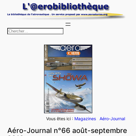
Aller
au
contenu
R
e
c
h
e
r
c
h
e
r
Vous êtes ici :
Magazines
Aéro-Journal
Aéro-Journal n°66 août-septembre