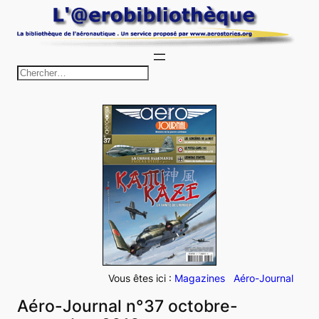
Aller
au
contenu
R
e
c
h
e
r
c
h
e
r
Vous êtes ici :
Magazines
Aéro-Journal
Aéro-Journal n°37 octobre-