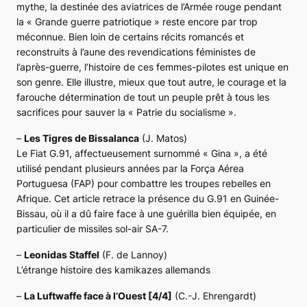
mythe, la destinée des aviatrices de l’Armée rouge pendant
la « Grande guerre patriotique » reste encore par trop
méconnue. Bien loin de certains récits romancés et
reconstruits à l’aune des revendications féministes de
l’après-guerre, l’histoire de ces femmes-pilotes est unique en
son genre. Elle illustre, mieux que tout autre, le courage et la
farouche détermination de tout un peuple prêt à tous les
sacrifices pour sauver la « Patrie du socialisme ».
–
Les Tigres de Bissalanca
(J. Matos)
Le Fiat G.91, affectueusement surnommé « Gina », a été
utilisé pendant plusieurs années par la Força Aérea
Portuguesa (FAP) pour combattre les troupes rebelles en
Afrique. Cet article retrace la présence du G.91 en Guinée-
Bissau, où il a dû faire face à une guérilla bien équipée, en
particulier de missiles sol-air SA-7.
–
Leonidas
Staffel
(F. de Lannoy)
L’étrange histoire des kamikazes allemands
–
La Luftwaffe face à l’Ouest [4/4]
(C.-J. Ehrengardt)