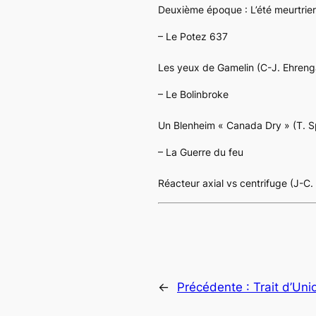
Deuxième époque : L’été meurtrier
– Le
Potez 637
Les yeux de Gamelin (C-J. Ehreng
– Le
Bolinbroke
Un
Blenheim
« Canada Dry » (T. S
– La Guerre du feu
Réacteur axial vs centrifuge (J-C
←
Précédente :
Trait d’Un