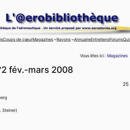
és
Coups de cœur
Magazines
Rayons
Annuaire
Entretiens
Forums
Qui
Vous êtes ici :
Magazines
°2 fév.-mars 2008
25 
berg
 Steiner)