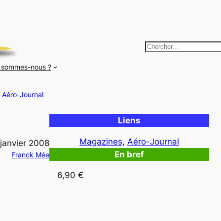
R
e
 sommes-nous ?
c
h
Aéro-Journal
e
r
Liens
c
h
Magazines
, 
Aéro-Journal
janvier 2008
e
En bref
Franck Mée
r
6,90 €