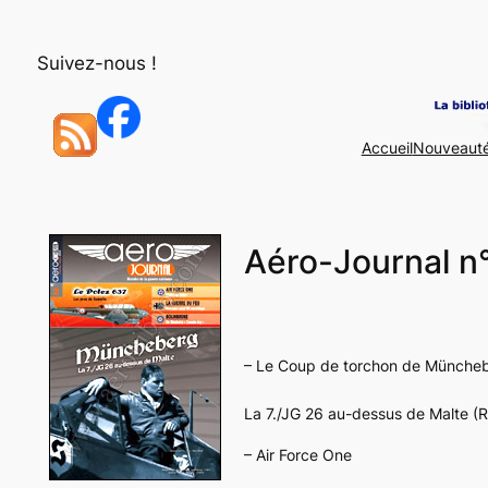
Aller
au
Suivez-nous !
contenu
Accueil
Nouveaut
Aéro-Journal n
– Le Coup de torchon de Münche
La 7./JG 26 au-dessus de Malte (R.
– Air Force One