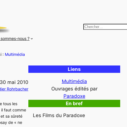
R
e
 sommes-nous ?
c
h
i :
Multimédia
e
r
Liens
c
h
Multimédia
30 mai 2010
e
Ouvrages édités par
ier Rohrbacher
r
Paradoxe
En bref
e tous les
, il faut comme
Les Films du Paradoxe
 et sa sûreté
Rosay de « ne