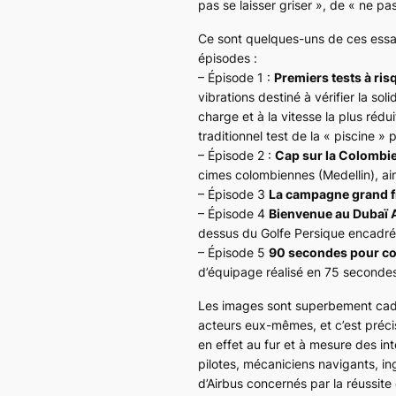
pas se laisser griser », de « ne pa
Ce sont quelques-uns de ces essa
épisodes :
– Épisode 1 :
Premiers tests à ris
vibrations destiné à vérifier la so
charge et à la vitesse la plus rédui
traditionnel test de la « piscine »
– Épisode 2 :
Cap sur la Colombi
cimes colombiennes (Medellin), ain
– Épisode 3
La campagne grand f
– Épisode 4
Bienvenue au Dubaï 
dessus du Golfe Persique encadré
– Épisode 5
90 secondes pour c
d’équipage réalisé en 75 secondes
Les images sont superbement cadr
acteurs eux-mêmes, et c’est pré
en effet au fur et à mesure des in
pilotes, mécaniciens navigants, in
d’Airbus concernés par la réussite