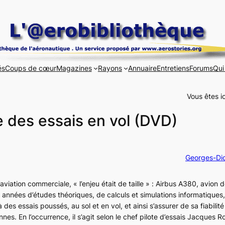
és
Coups de cœur
Magazines
Rayons
Annuaire
Entretiens
Forums
Qui
Vous êtes ic
e des essais en vol (DVD)
Georges-Did
’aviation commerciale, « l’enjeu était de taille » :
Airbus A380
, avion d
q années d’études théoriques, de calculs et simulations informatiques
des essais poussés, au sol et en vol, et ainsi s’assurer de sa fiabilité
nes. En l’occurrence, il s’agit selon le chef pilote d’essais Jacques 