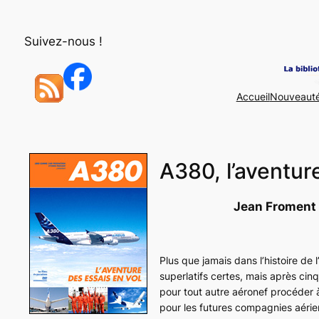
Aller
au
Suivez-nous !
contenu
Accueil
Nouveaut
A380, l’aventur
Jean Froment
Plus que jamais dans l’histoire de l
superlatifs certes, mais après cin
pour tout autre aéronef procéder à 
pour les futures compagnies aérien