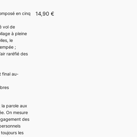
composé en cinq
14,90 €
é vol de
llage à pleine
les, le
trempée ;
ir raréfié des
 final au-
mbres
 la parole aux
ée. On mesure
’engagement des
 personnels
toujours les