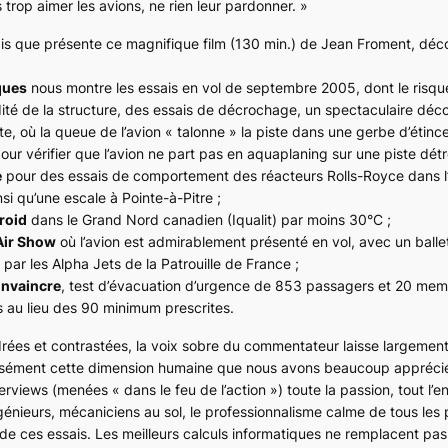
s trop aimer les avions, ne rien leur pardonner. »
is que présente ce magnifique film (130 min.) de Jean Froment, dé
ques
nous montre les essais en vol de septembre 2005, dont le risqu
lidité de la structure, des essais de décrochage, un spectaculaire déco
te, où la queue de l’avion « talonne » la piste dans une gerbe d’étincel
 pour vérifier que l’avion ne part pas en aquaplaning sur une piste dé
e
pour des essais de comportement des réacteurs Rolls-Royce dans l’a
si qu’une escale à Pointe-à-Pitre ;
roid
dans le Grand Nord canadien (Iqualit) par moins 30°C ;
Air Show
où l’avion est admirablement présenté en vol, avec un ballet
 par les
Alpha Jets
de la Patrouille de France ;
onvaincre
, test d’évacuation d’urgence de 853 passagers et 20 me
 au lieu des 90 minimum prescrites.
ées et contrastées, la voix sobre du commentateur laisse largement
cisément cette dimension humaine que nous avons beaucoup appréci
terviews (menées « dans le feu de l’action ») toute la passion, tout l
génieurs, mécaniciens au sol, le professionnalisme calme de tous les
 de ces essais. Les meilleurs calculs informatiques ne remplacent pas 