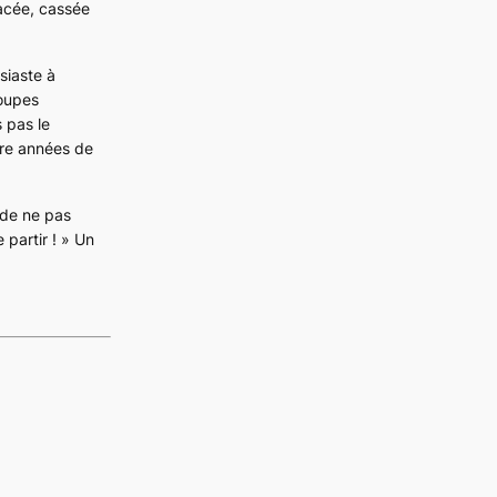
lacée, cassée
siaste à
roupes
s pas le
tre années de
e de ne pas
 partir ! » Un