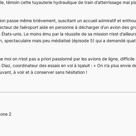
e, témoin cette tuyauterie hydraulique de train d’atterrissage mal p
vion passe même brièvement, suscitant un accueil admiratif et enthou
irecteur de l’aéroport aide en personne à décharger d’un avion des g
États-unis. Le moins ému par la réussite de sa mission n’est d’ailleur
on, spectaculaire mais peu médiatisé (épisode 5) qui a demandé qua
me moi on n’est pas
a priori
passionné par les avions de ligne, difficil
iaz, coordinateur des essais en vol à Iqaluit : « On n’a plus envie de
ant, à voir et à conserver sans hésitation !
Zone 2