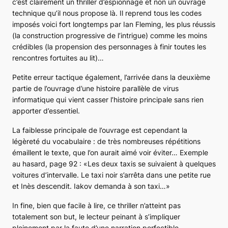
c’est clairement un thriller d’espionnage et non un ouvrage
technique qu’il nous propose là. Il reprend tous les codes
imposés voici fort longtemps par Ian Fleming, les plus réussis
(la construction progressive de l’intrigue) comme les moins
crédibles (la propension des personnages à finir toutes les
rencontres fortuites au lit)…
Petite erreur tactique également, l’arrivée dans la deuxième
partie de l’ouvrage d’une histoire parallèle de virus
informatique qui vient casser l’histoire principale sans rien
apporter d’essentiel.
La faiblesse principale de l’ouvrage est cependant la
légèreté du vocabulaire : de très nombreuses répétitions
émaillent le texte, que l’on aurait aimé voir éviter… Exemple
au hasard, page 92 : «Les deux taxis se suivaient à quelques
voitures d’intervalle. Le taxi noir s’arrêta dans une petite rue
et Inès descendit. Iakov demanda à son taxi…»
In fine, bien que facile à lire, ce thriller n’atteint pas
totalement son but, le lecteur peinant à s’impliquer
pleinement par la faute d’une narration perfectible.