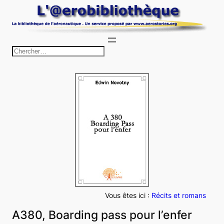
Aller
au
contenu
R
e
c
h
e
r
c
h
e
r
Vous êtes ici :
Récits et romans
A380, Boarding pass pour l’enfer