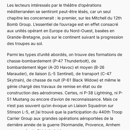
Les lecteurs intéressés par le théâtre d’opérations
méditerranéen se sentiront peut-être lésés, car un seul
chapitre les concernerait : le premier, sur les
Mitchell
du
12th
Bomb Group
. L’essentiel de l’ouvrage est en effet consacré
aux unités opérant en Europe du Nord-Ouest, basées en
Grande-Bretagne, puis sur le continent suivant la progression
des troupes au sol.
Parmi les types d’unité abordés, on trouve des formations de
chasse-bombardement (
P-47 Thunderbolt
), de
bombardement léger (
A-20 Havoc
) et moyen (
B-26
Marauder
), de liaison (
L-5 Sentinel
), de transport (
C-47
Skytrain
), de chasse de nuit (
P-61 Black Widow
) et même le
génie chargé des travaux de remise en état ou de
construction des aérodromes. Certes, ni
P-38 Lightning
, ni
P-
51 Mustang
ou encore d’avion de reconnaissance. Mais ce
n’est pas souvent qu’on évoque un
Liaison Squadron
sur
Stinson L-5
, et j’ai trouvé que la participation du
440th Troop
Carrier Group
aux grandes opérations aéroportées de la
dernière année de la guerre (Normandie, Provence, Arnhem