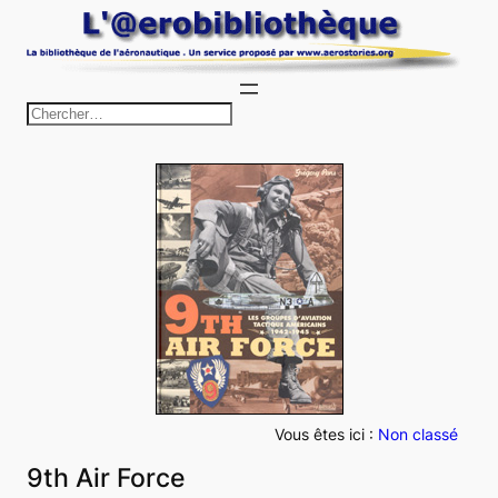
Aller
au
contenu
R
e
c
h
e
r
c
h
e
r
Vous êtes ici :
Non classé
9th Air Force