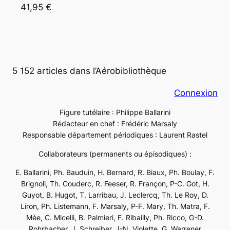
41,95 €
5 152 articles dans l’Aérobibliothèque
Connexion
Figure tutélaire : Philippe Ballarini
Rédacteur en chef : Frédéric Marsaly
Responsable département périodiques : Laurent Rastel
Collaborateurs (permanents ou épisodiques) :
E. Ballarini, Ph. Bauduin, H. Bernard, R. Biaux, Ph. Boulay, F.
Brignoli, Th. Couderc, R. Feeser, R. Françon, P-C. Got, H.
Guyot, B. Hugot, T. Larribau, J. Leclercq, Th. Le Roy, D.
Liron, Ph. Listemann, F. Marsaly, P-F. Mary, Th. Matra, F.
Mée, C. Micelli, B. Palmieri, F. Ribailly, Ph. Ricco, G-D.
Rohrbacher, J. Schreiber, J-N. Violette, G. Warrener