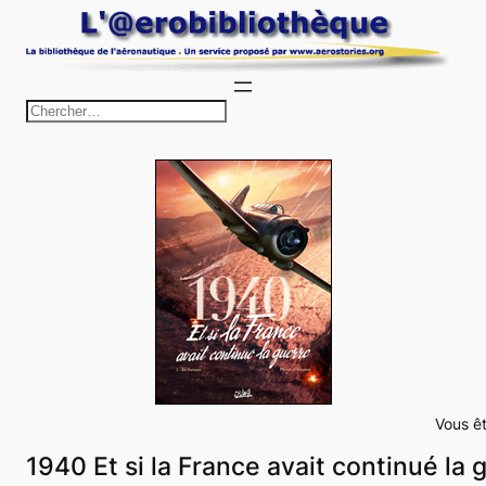
Aller
au
contenu
R
e
c
h
e
r
c
h
e
r
Vous êt
1940 Et si la France avait continué la 