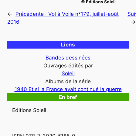
© Éditions Soleil
←
Précédente :
Vol à Voile n°179, juillet-août
Sui
2016
→
Liens
Bandes dessinées
Ouvrages édités par
Soleil
Albums de la série
1940 Et si la France avait continué la guerre
En bref
Éditions Soleil